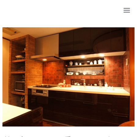
内
容
を
ス
キ
ッ
プ