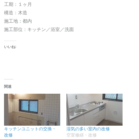
工期：１ヶ月
構造：木造
施工地：都内
施工部位：キッチン／浴室／洗面
いいね:
関連
キッチンユニットの交換・
湿気の多い室内の改修
改修
空室修繕・改修