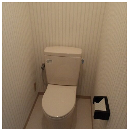
乾
燥
機
か
ら
ガ
ス
衣
類
乾
燥
機
へ
の
交
換