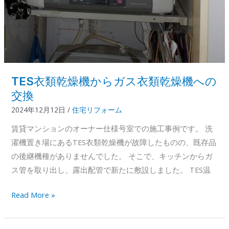
TES衣類乾燥機からガス衣類乾燥機への
交換
2024年12月12日
/
住宅リフォーム
賃貸マンションのオーナー仕様号室での施工事例です。 洗
濯機置き場にあるTES衣類乾燥機が故障したものの、既存品
の後継機種がありませんでした。 そこで、キッチンからガ
ス管を取り出し、露出配管で新たに敷設しました。 TES温
TES
Read More »
衣
類