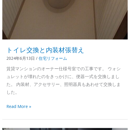
トイレ交換と内装材張替え
2024年6月13日
/
住宅リフォーム
賃貸マンションのオーナー仕様号室での工事です。 ウォシ
ュレットが壊れたのをきっかけに、便器一式を交換しまし
た。 内装材、アクセサリー、照明器具もあわせて交換しま
した。
ト
Read More »
イ
レ
交