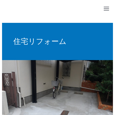
内
容
を
ス
キ
ッ
住宅リフォーム
プ