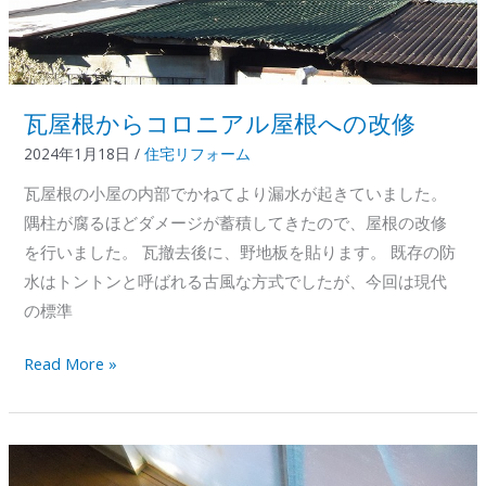
瓦屋根からコロニアル屋根への改修
2024年1月18日
/
住宅リフォーム
瓦屋根の小屋の内部でかねてより漏水が起きていました。
隅柱が腐るほどダメージが蓄積してきたので、屋根の改修
を行いました。 瓦撤去後に、野地板を貼ります。 既存の防
水はトントンと呼ばれる古風な方式でしたが、今回は現代
の標準
瓦
Read More »
屋
根
か
ら