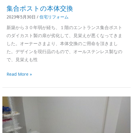
集合ポストの本体交換
2023年5月30日
/
住宅リフォーム
新築から３０年弱が経ち、１階のエントランス集合ポスト
のダイカスト製の扉が劣化して、見栄えが悪くなってきま
した。オーナーさまより、本体交換のご用命を頂きまし
た。デザインを現行品のもので、オールステンレス製なの
で、見栄えも性
集
Read More »
合
ポ
ス
ト
の
本
体