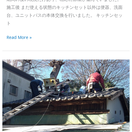
施工後 まだ使える状態のキッチンセット以外は便器、洗面
台、ユニットバスの本体交換を行いました。 キッチンセッ
ト
入
Read More »
居
期
間
３
０
年
の
原
状
回
復