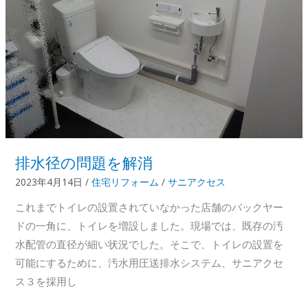
交
換
排水径の問題を解消
2023年4月14日
/
住宅リフォーム
/
サニアクセス
これまでトイレの設置されていなかった店舗のバックヤー
ドの一角に、トイレを増設しました。現場では、既存の汚
水配管の直径が細い状況でした。そこで、トイレの設置を
可能にするために、汚水用圧送排水システム、サニアクセ
ス３を採用し