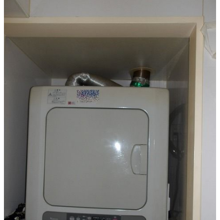
床
面、
左
官
補
修。