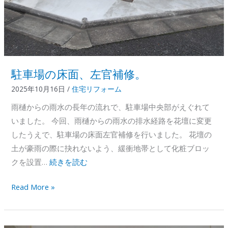
駐車場の床面、左官補修。
2025年10月16日
/
住宅リフォーム
雨樋からの雨水の長年の流れで、駐車場中央部がえぐれて
いました。 今回、雨樋からの雨水の排水経路を花壇に変更
したうえで、駐車場の床面左官補修を行いました。 花壇の
土が豪雨の際に抉れないよう、緩衝地帯として化粧ブロッ
クを設置…
続きを読む
駐
Read More »
車
場
の