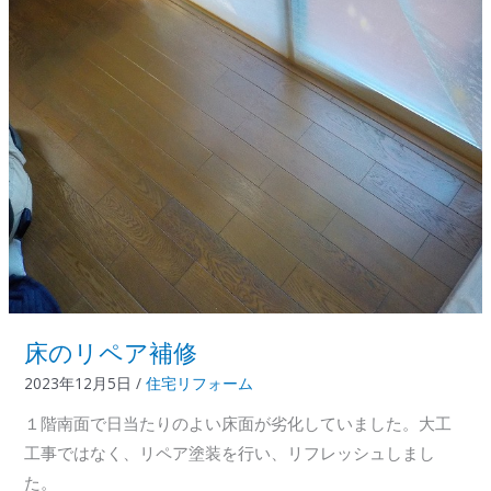
コ
ロ
ニ
ア
ル
屋
根
へ
の
改
修
床のリペア補修
2023年12月5日
/
住宅リフォーム
１階南面で日当たりのよい床面が劣化していました。大工
工事ではなく、リペア塗装を行い、リフレッシュしまし
た。