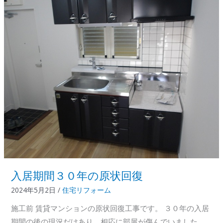
換
と
内
装
材
張
替
え
入居期間３０年の原状回復
2024年5月2日
/
住宅リフォーム
施工前 賃貸マンションの原状回復工事です。 ３０年の入居
期間の後の現況だけあり、相応に部屋が傷んでいました。