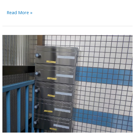
床
Read More »
の
リ
ペ
ア
補
修