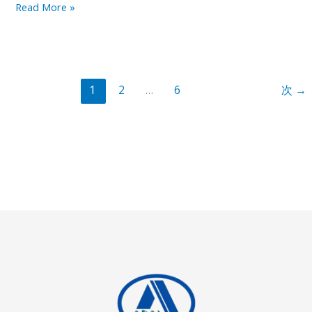
排
Read More »
水
径
の
問
1
2
…
6
次
→
題
を
解
消