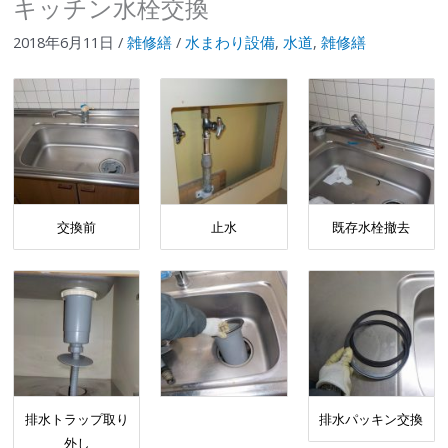
キッチン水栓交換
2018年6月11日
/
雑修繕
/
水まわり設備
,
水道
,
雑修繕
交換前
止水
既存水栓撤去
排水トラップ取り
排水パッキン交換
外し