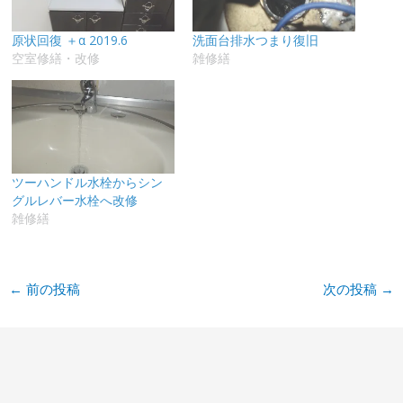
原状回復 ＋α 2019.6
洗面台排水つまり復旧
空室修繕・改修
雑修繕
ツーハンドル水栓からシン
グルレバー水栓へ改修
雑修繕
←
前の投稿
次の投稿
→