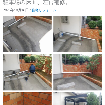
駐車場の床面、左官補修。
2025年10月16日
/
住宅リフォーム
施工前
雨どい切除
雨どい組み換え
経路変更完了