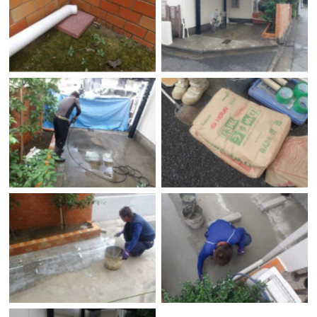
雨水受けブロック
床面高圧洗浄
高圧洗浄
左官材料
シーラー塗り
左官作業