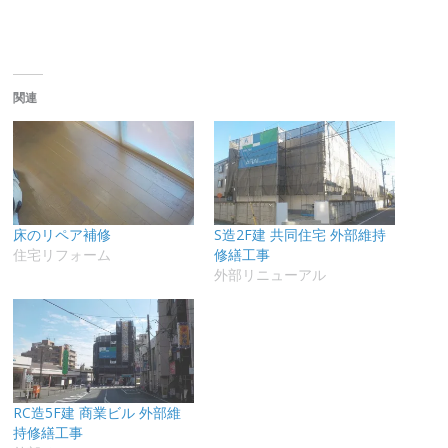
関連
床のリペア補修
S造2F建 共同住宅 外部維持
住宅リフォーム
修繕工事
外部リニューアル
RC造5F建 商業ビル 外部維
持修繕工事