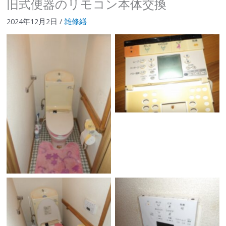
旧式便器のリモコン本体交換
2024年12月2日
/
雑修繕
No Caption
No Caption
No Caption
No Caption