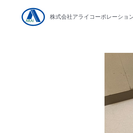
内
容
株式会社アライコーポレーショ
を
ス
キ
ッ
プ