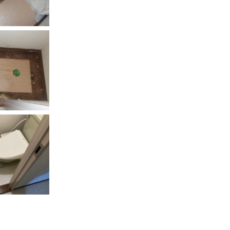
ption
ption