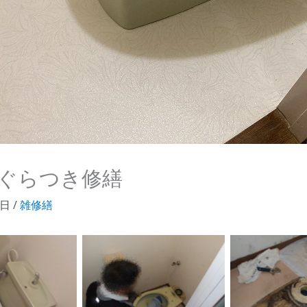
ぐらつき修繕
2日
/
雑修繕
aption
No Caption
No Ca