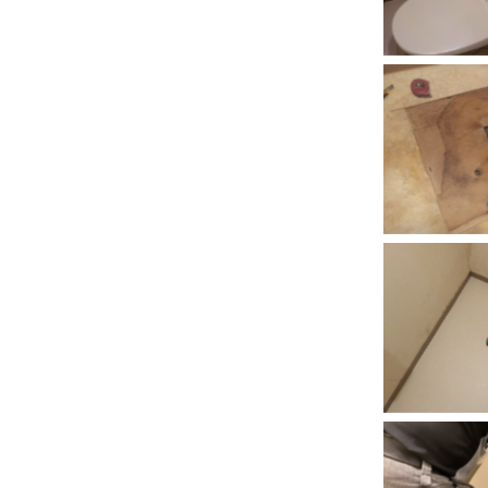
No C
No C