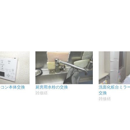
モコン本体交換
厨房用水栓の交換
洗面化粧台ミラ
雑修繕
交換
雑修繕