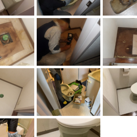
aption
No Caption
No Ca
aption
No Caption
No Ca