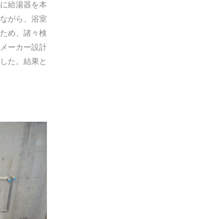
に給湯器を本
ながら、浴室
ため、諸々検
メーカー設計
した。結果と