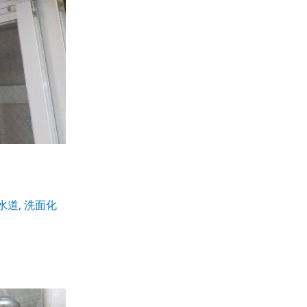
水道
,
洗面化