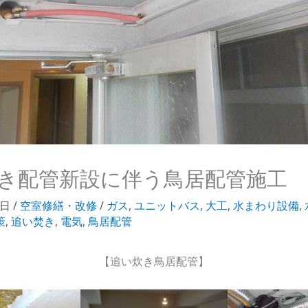
き配管新設に伴う鳥居配管施工
9日
/
空室修繕・改修
/
ガス
,
ユニットバス
,
大工
,
水まわり設備
,
策
,
追い焚き
,
電気
,
鳥居配管
【追い炊き鳥居配管】