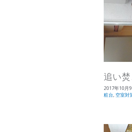
追い焚
2017年10月
粧台
,
空室対