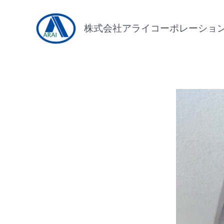
内
容
株式会社アライコーポレーショ
を
ス
キ
ッ
プ