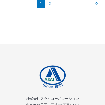
及
1
2
次
→
び
耐
震
補
強
工
事
株式会社アライコーポレーション
東京都練馬区上石神井1丁目13-12