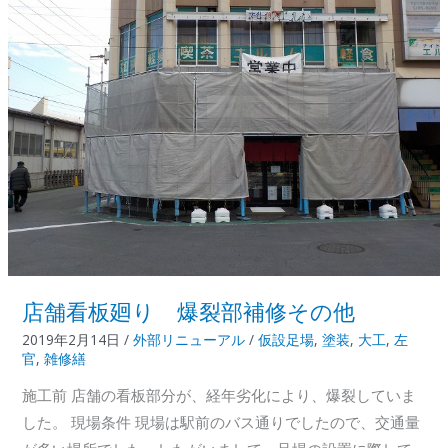
り
改
修
店舗看板廻り 爆裂部補修その他
2019年2月14日
/
外部リニューアル
/
仮設足場
,
塗装
,
大工
,
左
官
,
雑修繕
施工前 店舗の看板部分が、経年劣化により、爆裂していま
した。 現場条件 現場は駅前のバス通りでしたので、交通量