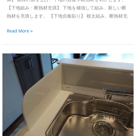
【下地組み・断熱材充填】 下地を補強して組み、新しい断
熱材を充填します。 【下地合板貼り】 根太組み、断熱材充
畳
Read More »
を
フ
ロ
ー
リ
ン
グ
に
改
修