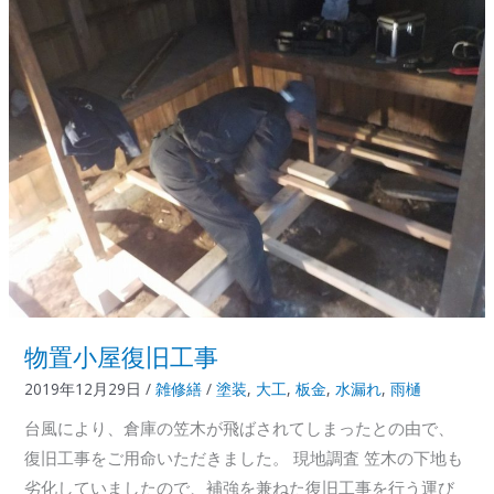
ョ
ン
済
み
中
古
分
譲
マ
ン
シ
ョ
物置小屋復旧工事
ン
2019年12月29日
/
雑修繕
/
塗装
,
大工
,
板金
,
水漏れ
,
雨樋
の
台風により、倉庫の笠木が飛ばされてしまったとの由で、
追
復旧工事をご用命いただきました。 現地調査 笠木の下地も
加
劣化していましたので、補強を兼ねた復旧工事を行う運び