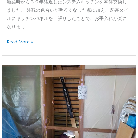
新築時から３０年経過したシステムキッチンを本体交換し
ました。 外観の色合いが明るくなった点に加え、既存タイ
ルにキッチンパネルを上張りしたことで、お手入れが楽に
なりまし
キ
Read More »
ッ
チ
ン
ユ
ニ
ッ
ト
の
交
換・
改