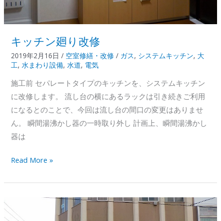
キッチン廻り改修
2019年2月16日
/
空室修繕・改修
/
ガス
,
システムキッチン
,
大
工
,
水まわり設備
,
水道
,
電気
施工前 セパレートタイプのキッチンを、システムキッチン
に改修します。 流し台の横にあるラックは引き続きご利用
になるとのことで、今回は流し台の間口の変更はありませ
ん。 瞬間湯沸かし器の一時取り外し 計画上、瞬間湯沸かし
器は
キ
Read More »
ッ
チ
ン
廻