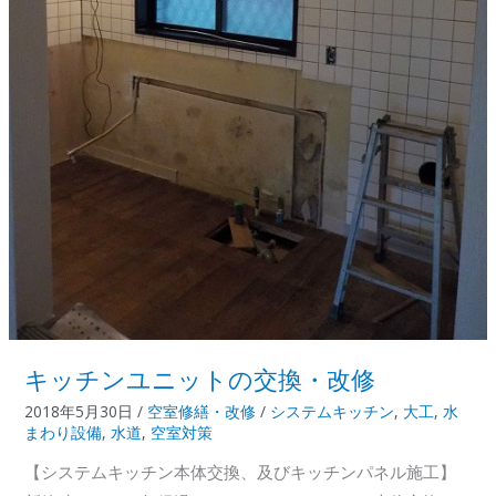
他
キッチンユニットの交換・改修
2018年5月30日
/
空室修繕・改修
/
システムキッチン
,
大工
,
水
まわり設備
,
水道
,
空室対策
【システムキッチン本体交換、及びキッチンパネル施工】