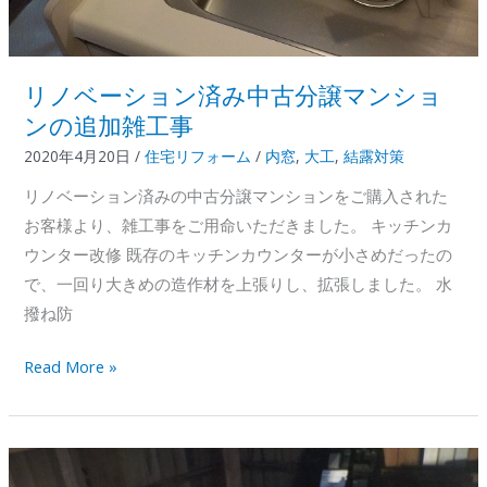
リノベーション済み中古分譲マンショ
ンの追加雑工事
2020年4月20日
/
住宅リフォーム
/
内窓
,
大工
,
結露対策
リノベーション済みの中古分譲マンションをご購入された
お客様より、雑工事をご用命いただきました。 キッチンカ
ウンター改修 既存のキッチンカウンターが小さめだったの
で、一回り大きめの造作材を上張りし、拡張しました。 水
撥ね防
リ
Read More »
ノ
ベ
ー
シ