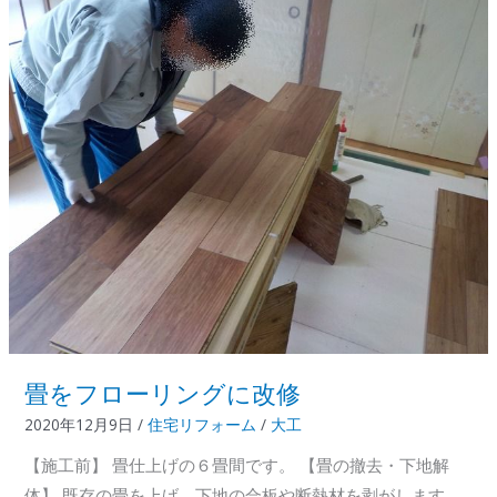
ッ
ト
解
体
畳をフローリングに改修
2020年12月9日
/
住宅リフォーム
/
大工
【施工前】 畳仕上げの６畳間です。 【畳の撤去・下地解
体】 既存の畳を上げ、下地の合板や断熱材を剥がします。