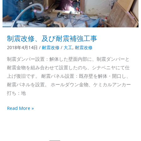
修
制震改修、及び耐震補強工事
2018年4月14日
/
耐震改修
/
大工
,
耐震改修
制震ダンパー設置：解体した壁面内部に、制震ダンパーと
耐震金物を組み合わせて設置したのち、シナベニヤにて仕
上げ復旧です。 耐震パネル設置：既存壁を解体・開口し、
耐震パネルを設置。 ホールダウン金物、ケミカルアンカー
打ち：地
制
Read More »
震
改
修、