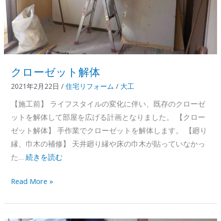
クローゼット解体
2021年2月22日
/
住宅リフォーム
/
大工
【施工前】 ライフスタイルの変化に伴い、既存のクローゼ
ットを解体して部屋を広げる計画となりました。 【クロー
ゼット解体】 手作業でクローゼットを解体します。 【廻り
縁、巾木の補修】 天井廻り縁や床の巾木が貼っていなかっ
た…
続きを読む
ク
Read More »
ロ
ー
ゼ