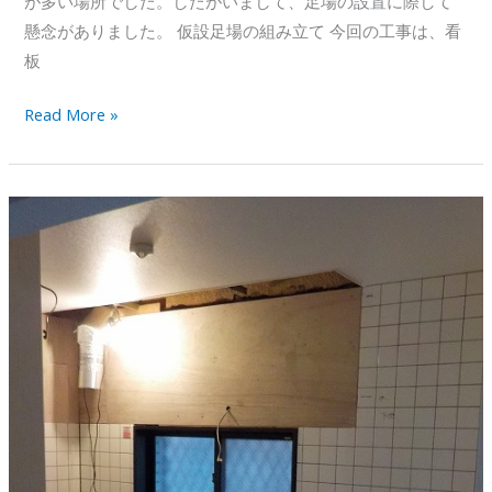
が多い場所でした。したがいまして、足場の設置に際して
懸念がありました。 仮設足場の組み立て 今回の工事は、看
板
店
Read More »
舗
看
板
廻
り
爆
裂
部
補
修
そ
の