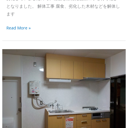
雑
となりました。 解体工事 腐食、劣化した木材などを解体し
工
ます
事
物
Read More »
置
小
屋
復
旧
工
事