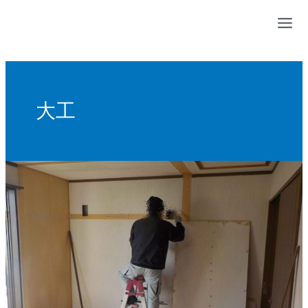
内
容
を
ス
キ
ッ
大工
プ