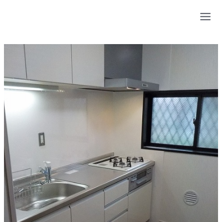
内
容
を
ス
キ
ッ
プ