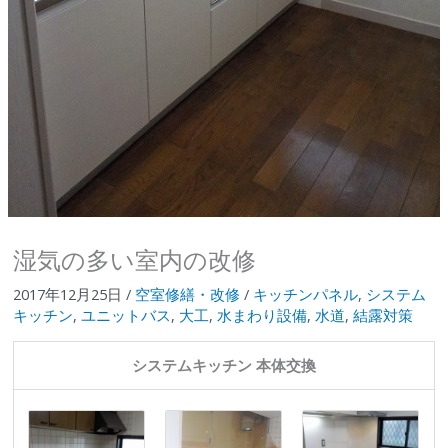
湿気の多い室内の改修
2017年12月25日
/
空室修繕・改修
/
キッチンパネル
,
システム
キッチン
,
ユニットバス
,
大工
,
水まわり設備
,
水道
,
結露対策
システムキッチン 本体交換