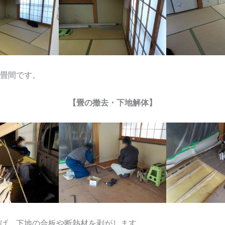
畳間です。
【畳の撤去・下地解体】
げ、下地の合板や断熱材を剥がします。