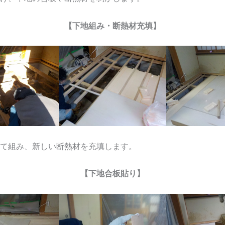
【下地組み・断熱材充填】
て組み、新しい断熱材を充填します。
【下地合板貼り】