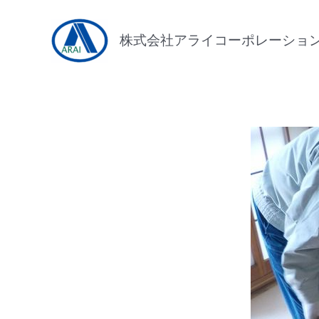
内
容
株式会社アライコーポレーショ
を
ス
キ
ッ
プ