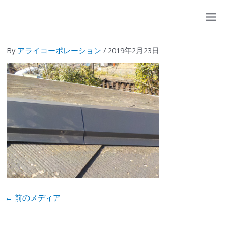
内
容
を
ス
By
アライコーポレーション
/
2019年2月23日
キ
ッ
プ
←
前のメディア