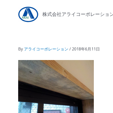
内
容
株式会社アライコーポレーショ
を
ス
キ
ッ
プ
By
アライコーポレーション
/
2018年6月11日