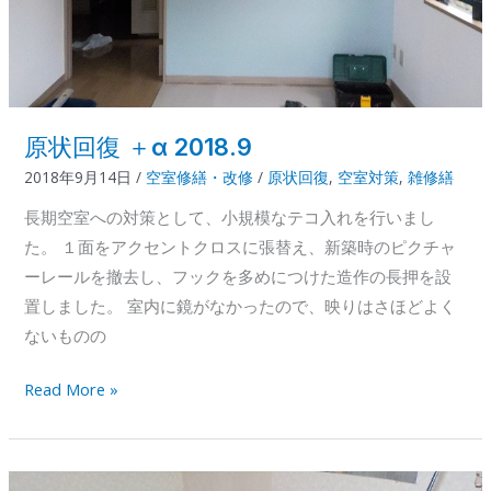
原状回復 ＋α 2018.9
2018年9月14日
/
空室修繕・改修
/
原状回復
,
空室対策
,
雑修繕
長期空室への対策として、小規模なテコ入れを行いまし
た。 １面をアクセントクロスに張替え、新築時のピクチャ
ーレールを撤去し、フックを多めにつけた造作の長押を設
置しました。 室内に鏡がなかったので、映りはさほどよく
ないものの
原
Read More »
状
回
復