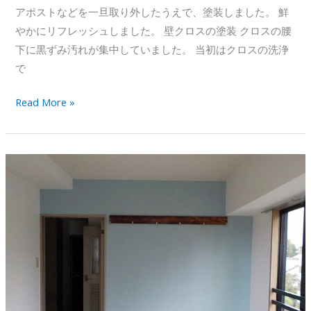
アポストなどを一旦取り外したうえで、塗装しました。 鮮
やかにリフレッシュしました。 壁クロスの塗装 クロスの腰
下に黒ずみ汚れが集中していました。 当初はクロスの洗浄
で
事
Read More »
務
所
の
原
状
回
復
工
事