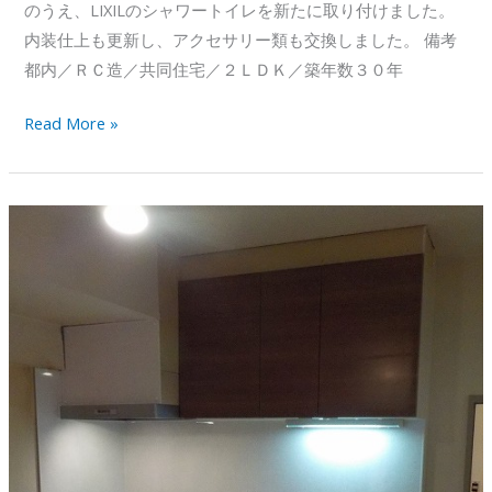
のうえ、LIXILのシャワートイレを新たに取り付けました。
内装仕上も更新し、アクセサリー類も交換しました。 備考
都内／ＲＣ造／共同住宅／２ＬＤＫ／築年数３０年
ト
Read More »
イ
レ
改
修