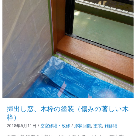
へ
の
ダ
イ
ノ
ッ
ク
シ
ー
ト
施
工
掃出し窓、木枠の塗装（傷みの著しい木
枠）
2018年6月11日
/
空室修繕・改修
/
原状回復
,
塗装
,
雑修繕