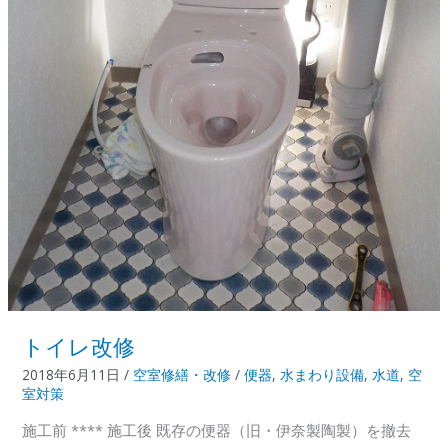
トイレ改修
2018年6月11日
/
空室修繕・改修
/
便器
,
水まわり設備
,
水道
,
空
室対策
施工前 **** 施工後 既存の便器（旧・伊奈製陶製）を撤去