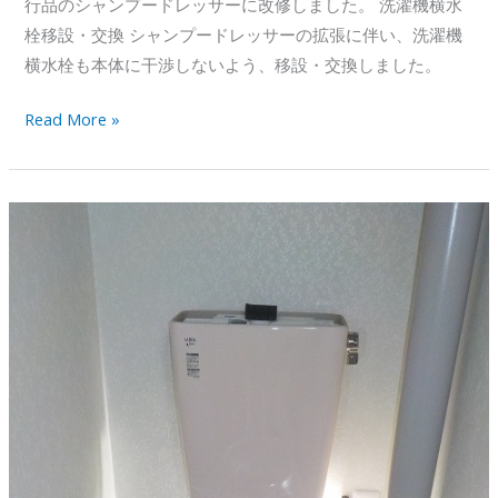
行品のシャンプードレッサーに改修しました。 洗濯機横水
栓移設・交換 シャンプードレッサーの拡張に伴い、洗濯機
横水栓も本体に干渉しないよう、移設・交換しました。
シ
Read More »
ャ
ン
プ
ー
ド
レ
ッ
サ
ー
へ
改
修