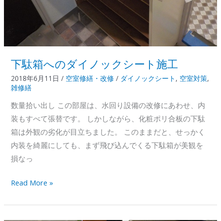
下駄箱へのダイノックシート施工
2018年6月11日
/
空室修繕・改修
/
ダイノックシート
,
空室対策
,
雑修繕
数量拾い出し この部屋は、水回り設備の改修にあわせ、内
装もすべて張替です。 しかしながら、化粧ポリ合板の下駄
箱は外観の劣化が目立ちました。 このままだと、せっかく
内装を綺麗にしても、まず飛び込んでくる下駄箱が美観を
損なっ
下
Read More »
駄
箱