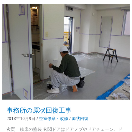
ン
廻
り
改
修
事務所の原状回復工事
2018年10月9日
/
空室修繕・改修
/
原状回復
玄関 鉄扉の塗装 玄関ドアはドアノブやドアチェーン、ド