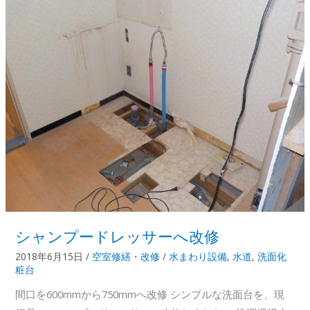
＋
α
2018.9
シャンプードレッサーへ改修
2018年6月15日
/
空室修繕・改修
/
水まわり設備
,
水道
,
洗面化
粧台
間口を600mmから750mmへ改修 シンプルな洗面台を、現