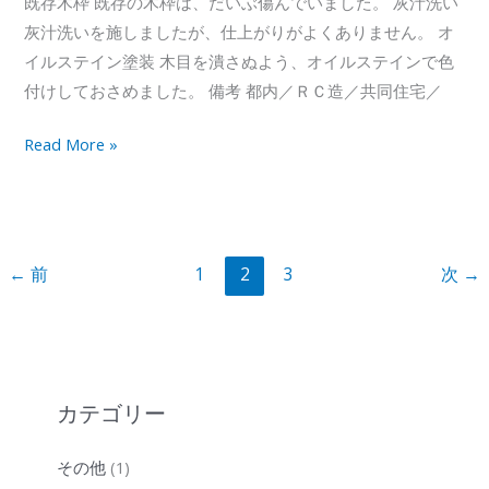
既存木枠 既存の木枠は、だいぶ傷んでいました。 灰汁洗い
灰汁洗いを施しましたが、仕上がりがよくありません。 オ
イルステイン塗装 木目を潰さぬよう、オイルステインで色
付けしておさめました。 備考 都内／ＲＣ造／共同住宅／
掃
Read More »
出
し
窓、
木
←
前
1
2
3
次
→
枠
の
塗
装
（傷
カテゴリー
み
の
その他
(1)