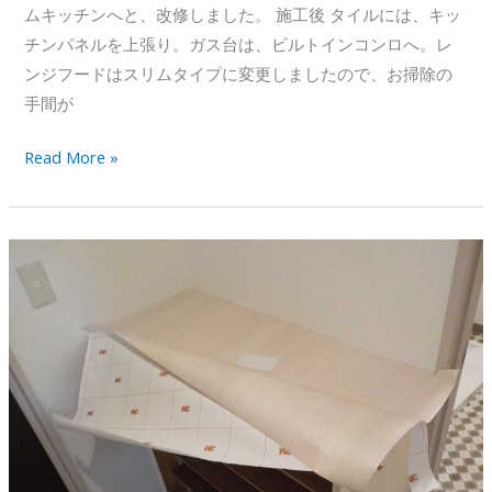
ムキッチンへと、改修しました。 施工後 タイルには、キッ
チンパネルを上張り。ガス台は、ビルトインコンロへ。レ
ンジフードはスリムタイプに変更しましたので、お掃除の
手間が
シ
Read More »
ス
テ
ム
キ
ッ
チ
ン
へ
の
改
修