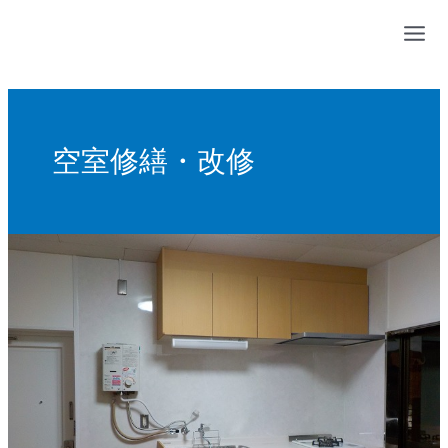
内
容
を
ス
キ
ッ
空室修繕・改修
プ