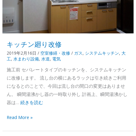
キッチン廻り改修
2019年2月16日
/
空室修繕・改修
/
ガス
,
システムキッチン
,
大
工
,
水まわり設備
,
水道
,
電気
施工前 セパレートタイプのキッチンを、システムキッチン
に改修します。 流し台の横にあるラックは引き続きご利用
になるとのことで、今回は流し台の間口の変更はありませ
ん。 瞬間湯沸かし器の一時取り外し 計画上、瞬間湯沸かし
器は…
続きを読む
キ
Read More »
ッ
チ