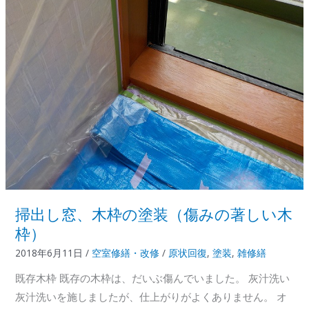
α
2018.9
掃出し窓、木枠の塗装（傷みの著しい木
枠）
2018年6月11日
/
空室修繕・改修
/
原状回復
,
塗装
,
雑修繕
既存木枠 既存の木枠は、だいぶ傷んでいました。 灰汁洗い
灰汁洗いを施しましたが、仕上がりがよくありません。 オ