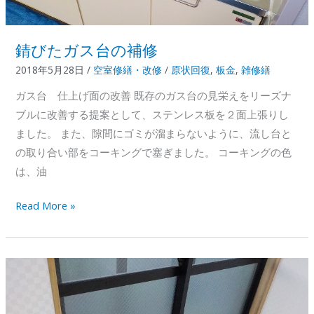
い
木
枠）
錆びたガス台の補修
2018年5月28日
/
空室修繕・改修
/
原状回復
,
板金
,
雑修繕
ガス台 仕上げ面の改善 既存のガス台の見栄えをリーズナ
ブルに改善する提案として、ステンレス板を２面上張りし
ました。 また、隙間にゴミが溜まらないように、流し台と
の取り合い部をコーキングで塞ぎました。 コーキングの色
は、油
錆
Read More »
び
た
ガ
ス
台