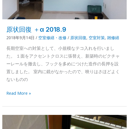
原状回復 ＋α 2018.9
2018年9月14日
/
空室修繕・改修
/
原状回復
,
空室対策
,
雑修繕
長期空室への対策として、小規模なテコ入れを行いまし
た。 １面をアクセントクロスに張替え、新築時のピクチャ
ーレールを撤去し、フックを多めにつけた造作の長押を設
置しました。 室内に鏡がなかったので、映りはさほどよく
ないものの
原
Read More »
状
回
復
＋