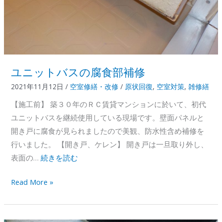
ユニットバスの腐食部補修
2021年11月12日
/
空室修繕・改修
/
原状回復
,
空室対策
,
雑修繕
【施工前】 築３０年のＲＣ賃貸マンションに於いて、初代
ユニットバスを継続使用している現場です。壁面パネルと
開き戸に腐食が見られましたので美観、防水性含め補修を
行いました。 【開き戸、ケレン】 開き戸は一旦取り外し、
表面の…
続きを読む
ユ
Read More »
ニ
ッ
ト