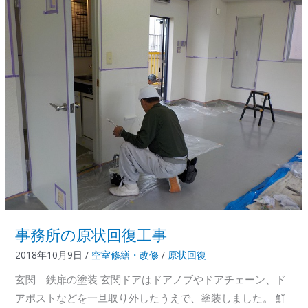
＋
α
2019.6
事務所の原状回復工事
2018年10月9日
/
空室修繕・改修
/
原状回復
玄関 鉄扉の塗装 玄関ドアはドアノブやドアチェーン、ド
アポストなどを一旦取り外したうえで、塗装しました。 鮮