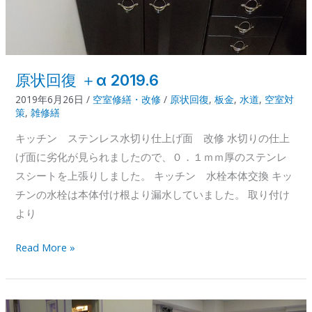
の
改
修
工
事
原状回復 ＋α 2019.6
2019年6月26日
/
空室修繕・改修
/
原状回復
,
板金
,
水道
,
空室対
策
,
雑修繕
キッチン ステンレス水切り仕上げ面 改修 水切りの仕上
げ面に劣化が見られましたので、０．１ｍｍ厚のステンレ
スシートを上張りしました。 キッチン 水栓本体交換 キッ
チンの水栓は本体付け根より漏水していました。 取り付け
より
原
Read More »
状
回
復