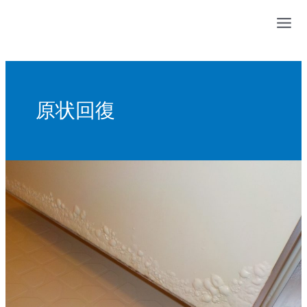
内
容
を
ス
キ
ッ
原状回復
プ