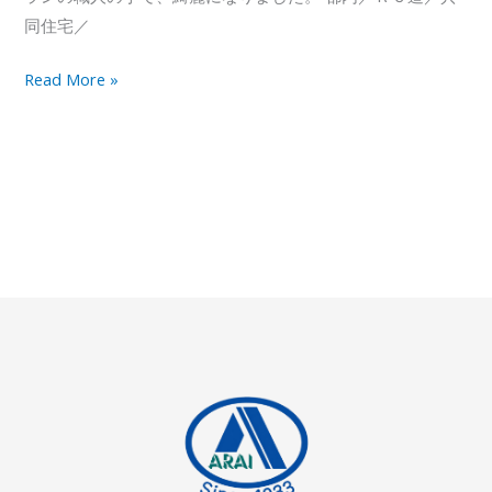
同住宅／
和
Read More »
室
木
枠
の
灰
汁
洗
い