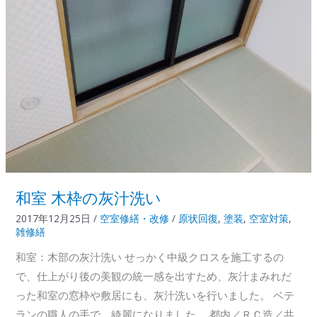
の
補
修
和室 木枠の灰汁洗い
2017年12月25日
/
空室修繕・改修
/
原状回復
,
塗装
,
空室対策
,
雑修繕
和室：木部の灰汁洗い せっかく中級クロスを施工するの
で、仕上がり後の美観の統一感を出すため、灰汁まみれだ
った和室の窓枠や敷居にも、灰汁洗いを行いました。 ベテ
ランの職人の手で、綺麗になりました。 都内／ＲＣ造／共