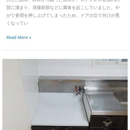
部に溜まり、溶接鉄部などに腐食を起こしていました。や
がて沓摺を押し上げてしまったため、ドアの立て付けが悪
くなってい
マ
Read More »
ン
シ
ョ
ン
の
玄
関
ド
ア
沓
摺