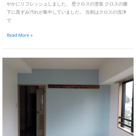
やかにリフレッシュしました。 壁クロスの塗装 クロスの腰
下に黒ずみ汚れが集中していました。 当初はクロスの洗浄
で
事
Read More »
務
所
の
原
状
回
復
工
事