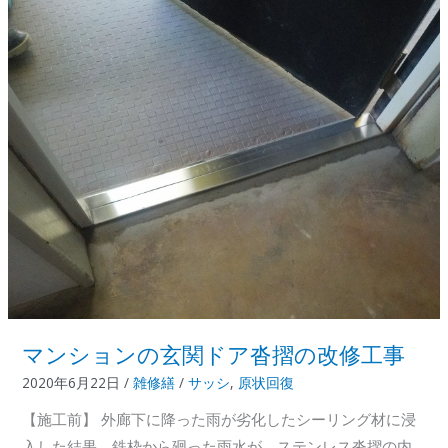
バ
ス
の
腐
食
部
補
修
マンションの玄関ドア沓摺の改修工事
2020年6月22日
/
雑修繕
/
サッシ
,
原状回復
【施工前】 外廊下に降った雨が劣化したシーリング材に浸
入した結果、鉄枠から廻った雨水が、ステンレス沓摺の内