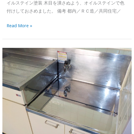
イルステイン塗装 木目を潰さぬよう、オイルステインで色
付けしておさめました。 備考 都内／ＲＣ造／共同住宅／
掃
Read More »
出
し
窓、
木
枠
の
塗
装
（傷
み
の
著
し